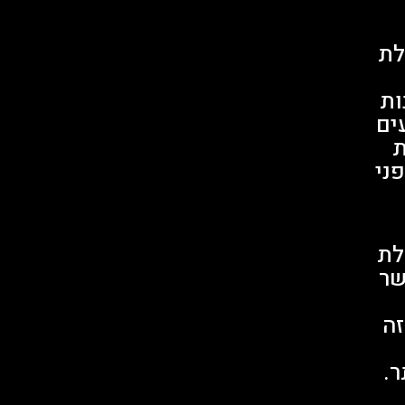
לת
ות
ים
ת
פני
לת
שר
זה
ר.