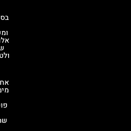
בסט
ומפ
אלו
של
ולטפ
אחד
מימ
פוט
שהמ