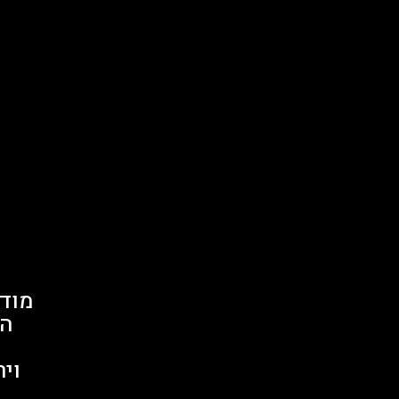
מודל
המ
וי